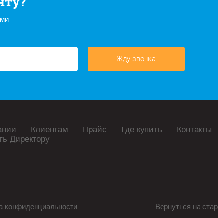
нту?
ами
Жду звонка
ании
Клиентам
Прайс
Где купить
Контакты
ть Директору
а конфиденциальности
Вернуться на стар