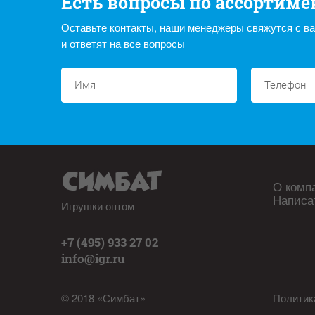
Есть вопросы по ассортиме
Оставьте контакты, наши менеджеры свяжутся с в
и ответят на все вопросы
О комп
Написа
Игрушки оптом
+7 (495) 933 27 02
info@igr.ru
© 2018 «Симбат»
Политик