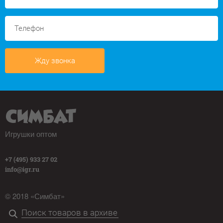
Жду звонка
Игрушки оптом
+7 (495) 933 27 02
info@igr.ru
© 2018 «Симбат»