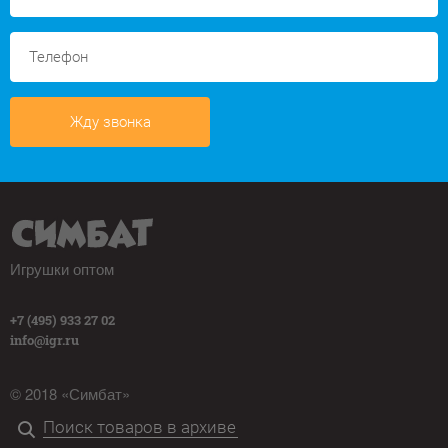
Жду звонка
Игрушки оптом
+7 (495) 933 27 02
info@igr.ru
© 2018 «Симбат»