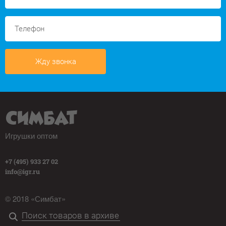
Жду звонка
Игрушки оптом
+7 (495) 933 27 02
info@igr.ru
© 2018 «Симбат»