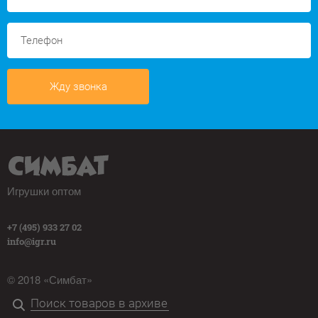
Жду звонка
Игрушки оптом
+7 (495) 933 27 02
info@igr.ru
© 2018 «Симбат»