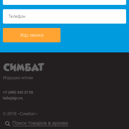
Жду звонка
Игрушки оптом
+7 (495) 933 27 02
info@igr.ru
© 2018 «Симбат»