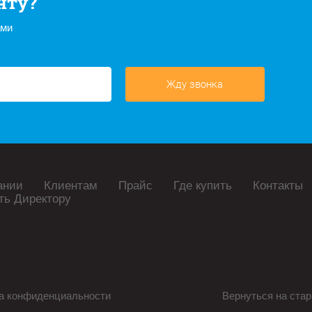
нту?
ами
Жду звонка
ании
Клиентам
Прайс
Где купить
Контакты
ть Директору
а конфиденциальности
Вернуться на стар