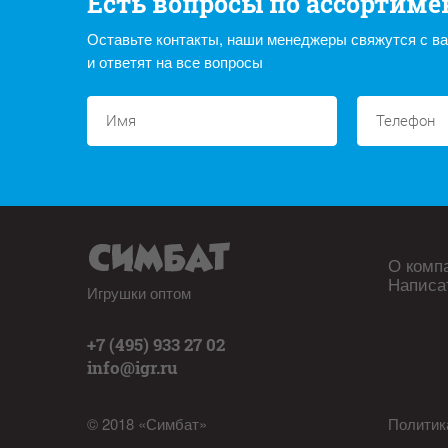
Есть вопросы по ассортиме
Оставьте контакты, наши менеджеры свяжутся с в
и ответят на все вопросы
О комп
Написа
Игрушки оптом
+7 (495) 933 27 02
info@igr.ru
© 2018 «Симбат»
Политик