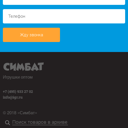
Жду звонка
Игрушки оптом
+7 (495) 933 27 02
info@igr.ru
© 2018 «Симбат»