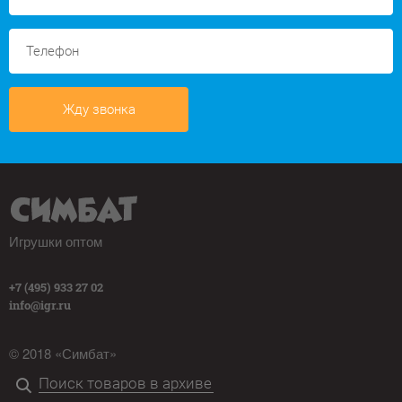
Жду звонка
Игрушки оптом
+7 (495) 933 27 02
info@igr.ru
© 2018 «Симбат»