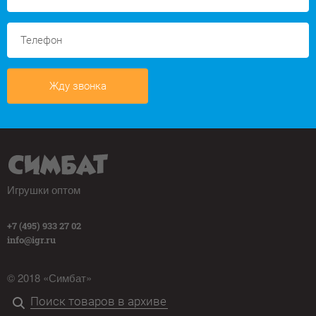
Жду звонка
Игрушки оптом
+7 (495) 933 27 02
info@igr.ru
© 2018 «Симбат»