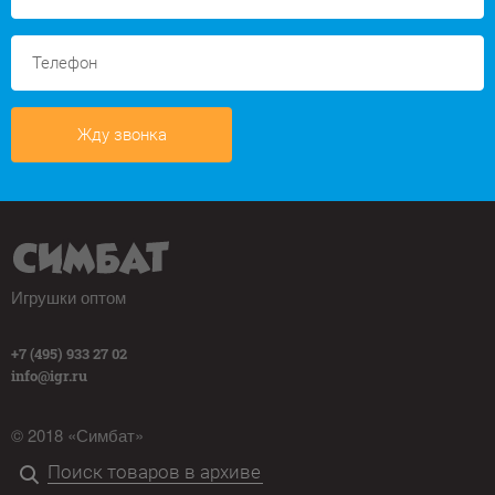
Жду звонка
Игрушки оптом
+7 (495) 933 27 02
info@igr.ru
© 2018 «Симбат»