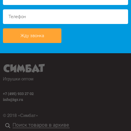
Жду звонка
Игрушки оптом
+7 (495) 933 27 02
info@igr.ru
© 2018 «Симбат»