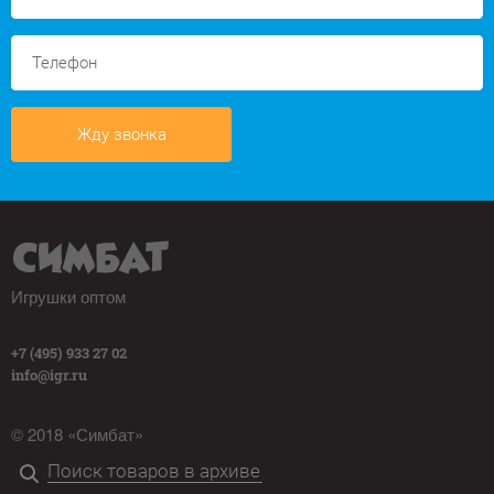
Жду звонка
Игрушки оптом
+7 (495) 933 27 02
info@igr.ru
© 2018 «Симбат»