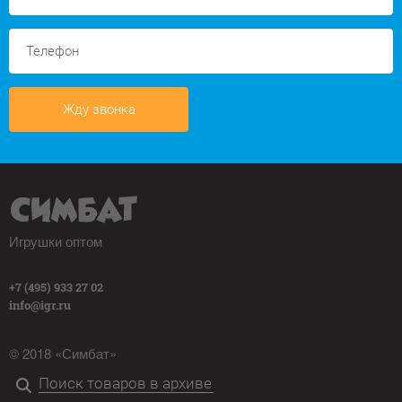
Жду звонка
Игрушки оптом
+7 (495) 933 27 02
info@igr.ru
© 2018 «Симбат»