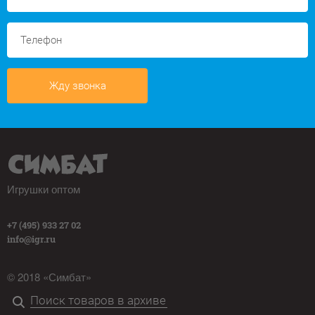
Жду звонка
Игрушки оптом
+7 (495) 933 27 02
info@igr.ru
© 2018 «Симбат»