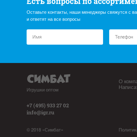
Есть вопросы по ассортиме
Оставьте контакты, наши менеджеры свяжутся с в
и ответят на все вопросы
О комп
Написа
Игрушки оптом
+7 (495) 933 27 02
info@igr.ru
© 2018 «Симбат»
Политик