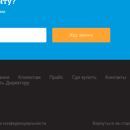
нту?
ами
Жду звонка
ании
Клиентам
Прайс
Где купить
Контакты
ть Директору
а конфиденциальности
Вернуться на стар