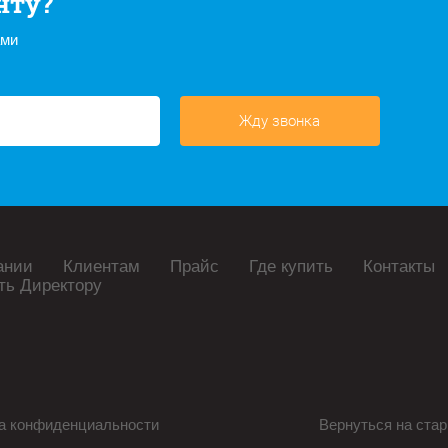
нту?
ами
Жду звонка
ании
Клиентам
Прайс
Где купить
Контакты
ть Директору
а конфиденциальности
Вернуться на стар