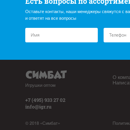
Есть вопросы по ассортиме
Оставьте контакты, наши менеджеры свяжутся с в
и ответят на все вопросы
О комп
Написа
Игрушки оптом
+7 (495) 933 27 02
info@igr.ru
© 2018 «Симбат»
Политик