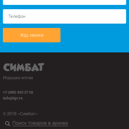
Жду звонка
Игрушки оптом
+7 (495) 933 27 02
info@igr.ru
© 2018 «Симбат»