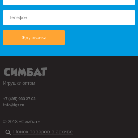
Жду звонка
Игрушки оптом
+7 (495) 933 27 02
info@igr.ru
© 2018 «Симбат»