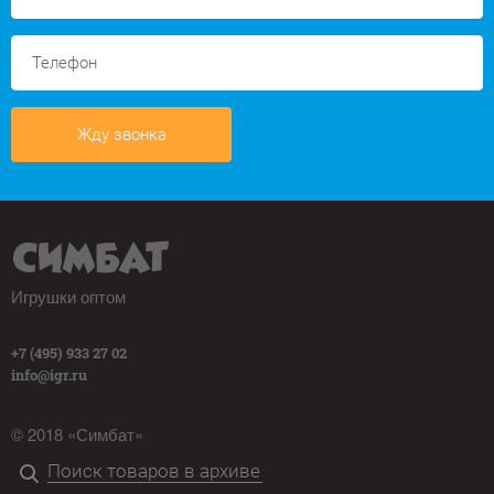
Жду звонка
Игрушки оптом
+7 (495) 933 27 02
info@igr.ru
© 2018 «Симбат»