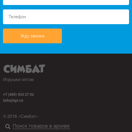
Жду звонка
Игрушки оптом
+7 (495) 933 27 02
info@igr.ru
© 2018 «Симбат»