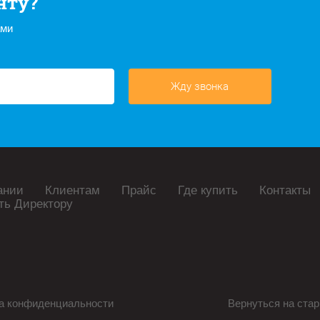
нту?
ами
Жду звонка
ании
Клиентам
Прайс
Где купить
Контакты
ть Директору
а конфиденциальности
Вернуться на стар