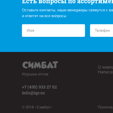
Есть вопросы по ассортиме
Оставьте контакты, наши менеджеры свяжутся с в
и ответят на все вопросы
О комп
Написа
Игрушки оптом
+7 (495) 933 27 02
info@igr.ru
© 2018 «Симбат»
Политик