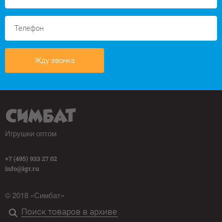
Жду звонка
Игрушки оптом
+7 (495) 933 27 02
info@igr.ru
© 2018 «Симбат»