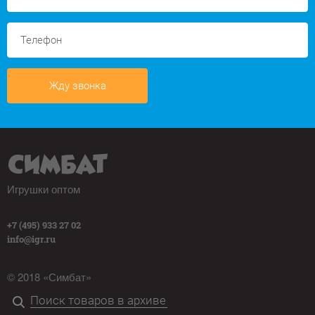
Жду звонка
Игрушки оптом
+7 (495) 933 27 02
info@igr.ru
© 2018 «Симбат»