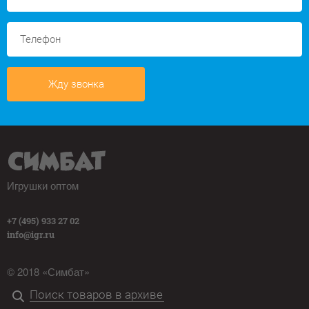
Жду звонка
Игрушки оптом
+7 (495) 933 27 02
info@igr.ru
© 2018 «Симбат»