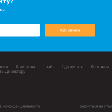
нту?
ами
Жду звонка
ании
Клиентам
Прайс
Где купить
Контакты
ть Директору
а конфиденциальности
Вернуться на стар