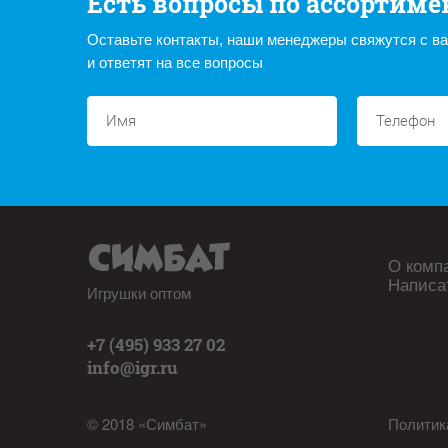
Есть вопросы по ассортиме
Оставьте контакты, наши менеджеры свяжутся с в
и ответят на все вопросы
О комп
Написа
Игрушки оптом
+7 (495) 933 27 02
info@igr.ru
© 2018 «Симбат»
Политик