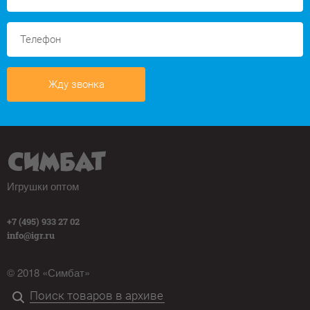
Жду звонка
Игрушки оптом
+7 (495) 933 27 02
info@igr.ru
© 2018 «Симбат»