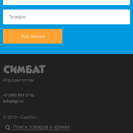
Жду звонка
Игрушки оптом
+7 (495) 933 27 02
info@igr.ru
© 2018 «Симбат»