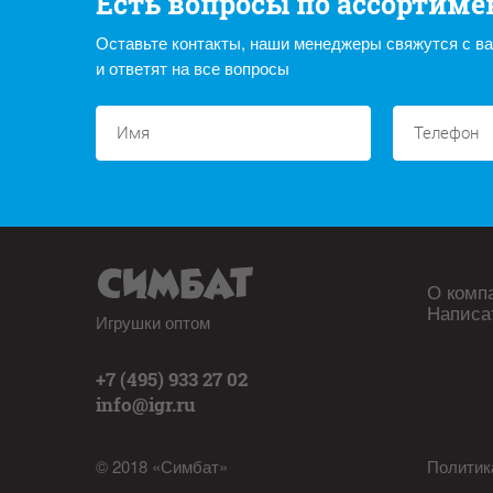
Есть вопросы по ассортиме
Оставьте контакты, наши менеджеры свяжутся с в
и ответят на все вопросы
О комп
Написа
Игрушки оптом
+7 (495) 933 27 02
info@igr.ru
© 2018 «Симбат»
Политик