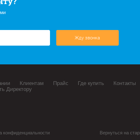
нту?
ами
Жду звонка
ании
Клиентам
Прайс
Где купить
Контакты
ть Директору
а конфиденциальности
Вернуться на стар