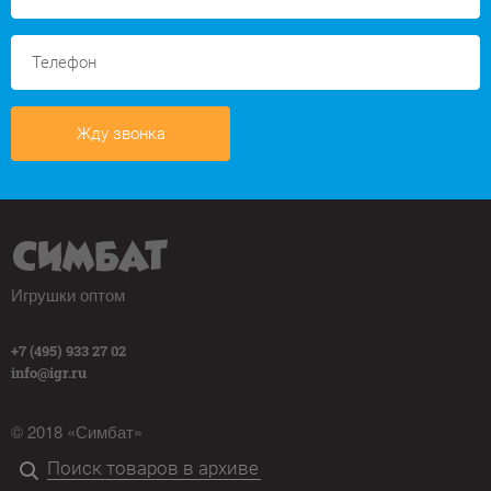
Жду звонка
Игрушки оптом
+7 (495) 933 27 02
info@igr.ru
© 2018 «Симбат»