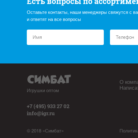
Есть вопросы по ассортиме
Оставьте контакты, наши менеджеры свяжутся с в
и ответят на все вопросы
О комп
Написа
Игрушки оптом
+7 (495) 933 27 02
info@igr.ru
© 2018 «Симбат»
Политик