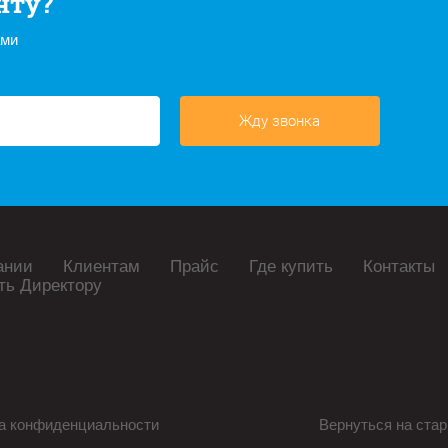
нту?
ами
Жду звонка
ании
Клиентам
Прайс
Где купить
Контакты
ть Директору
а конфиденциальности
Вернуться на стар