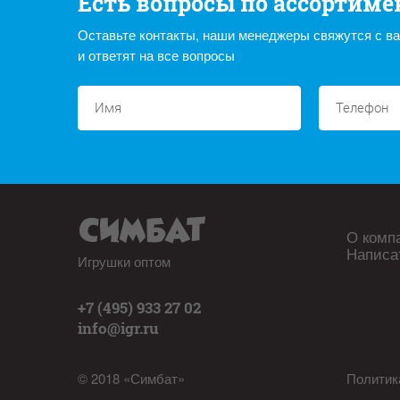
Есть вопросы по ассортиме
Оставьте контакты, наши менеджеры свяжутся с в
и ответят на все вопросы
О комп
Написа
Игрушки оптом
+7 (495) 933 27 02
info@igr.ru
© 2018 «Симбат»
Политик