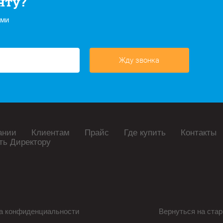
нту?
ами
Жду звонка
ании
Клиентам
Прайс
Где купить
Контакты
ть Директору
а конфиденциальности
Вернуться на стар