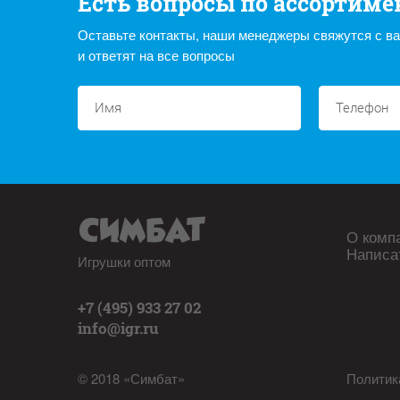
Есть вопросы по ассортиме
Оставьте контакты, наши менеджеры свяжутся с в
и ответят на все вопросы
О комп
Написа
Игрушки оптом
+7 (495) 933 27 02
info@igr.ru
© 2018 «Симбат»
Политик