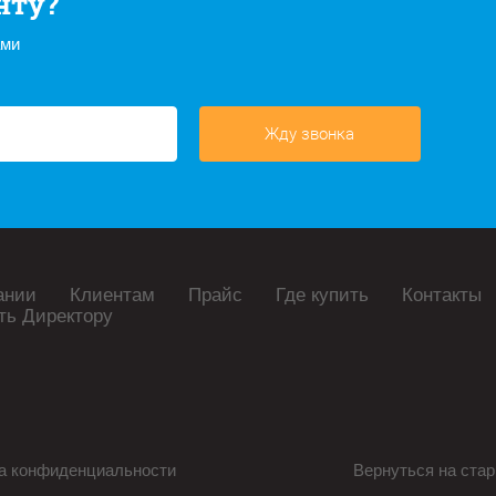
нту?
ами
Жду звонка
ании
Клиентам
Прайс
Где купить
Контакты
ть Директору
а конфиденциальности
Вернуться на стар