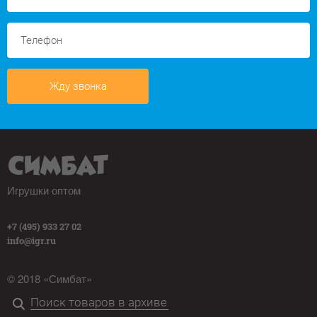
Жду звонка
Игрушки оптом
+7 (495) 933 27 02
info@igr.ru
© 2018 «Симбат»