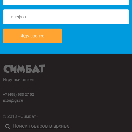
Жду звонка
Игрушки оптом
+7 (495) 933 27 02
info@igr.ru
© 2018 «Симбат»