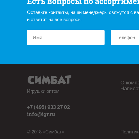
Есть вопросы по ассортиме
Оставьте контакты, наши менеджеры свяжутся с в
и ответят на все вопросы
О комп
Написа
Игрушки оптом
+7 (495) 933 27 02
info@igr.ru
© 2018 «Симбат»
Политик