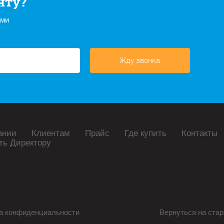
нту?
ами
Жду звонка
ании
Клиентам
Прайс
Где купить
Контакты
ть Директору
а конфиденциальности
Вернуться на стар