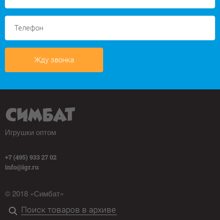
Жду звонка
Игрушки оптом
+7 (495) 933 27 02
info@igr.ru
© 2018 «Симбат»