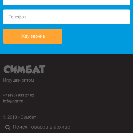
Жду звонка
Игрушки оптом
+7 (495) 933 27 02
info@igr.ru
© 2018 «Симбат»