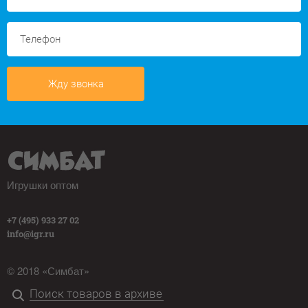
Жду звонка
Игрушки оптом
+7 (495) 933 27 02
info@igr.ru
© 2018 «Симбат»