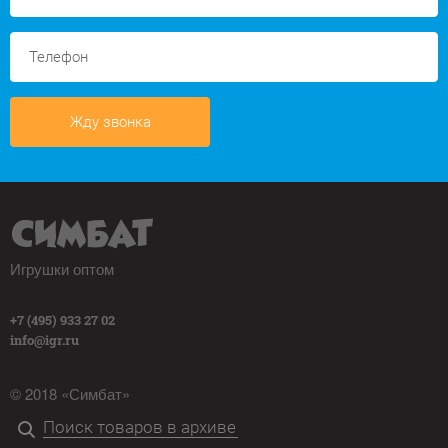
Жду звонка
Игрушки оптом
+7 (495) 933 27 02
info@igr.ru
© 2018 «Симбат»