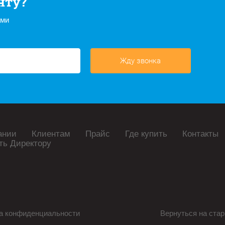
нту?
ами
Жду звонка
ании
Клиентам
Прайс
Где купить
Контакты
ть Директору
а конфиденциальности
Вернуться на стар