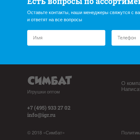
Есть вопросы по ассортиме
Оставьте контакты, наши менеджеры свяжутся с в
и ответят на все вопросы
О комп
Написа
Игрушки оптом
+7 (495) 933 27 02
info@igr.ru
© 2018 «Симбат»
Политик