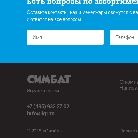
Есть вопросы по ассортиме
Оставьте контакты, наши менеджеры свяжутся с в
и ответят на все вопросы
О комп
Написа
Игрушки оптом
+7 (495) 933 27 02
info@igr.ru
© 2018 «Симбат»
Политик