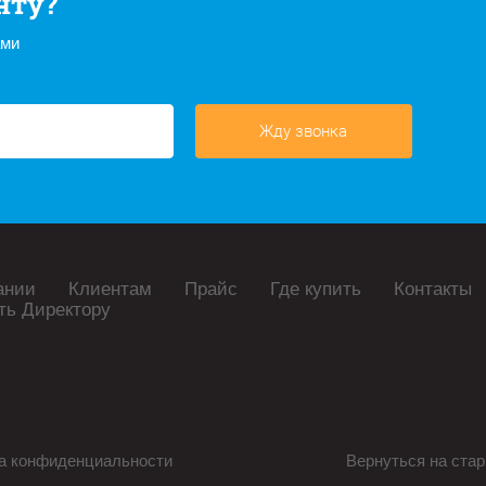
нту?
ами
Жду звонка
ании
Клиентам
Прайс
Где купить
Контакты
ть Директору
а конфиденциальности
Вернуться на стар