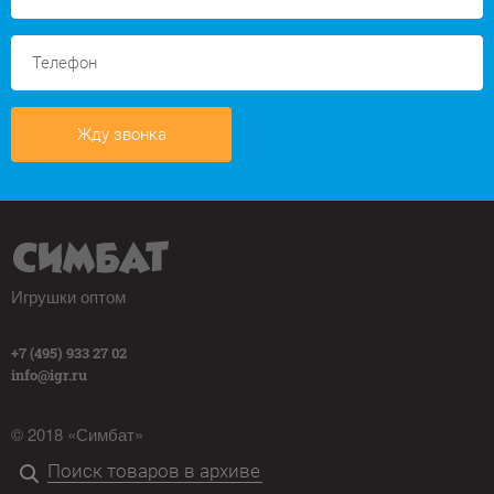
Жду звонка
Игрушки оптом
+7 (495) 933 27 02
info@igr.ru
© 2018 «Симбат»