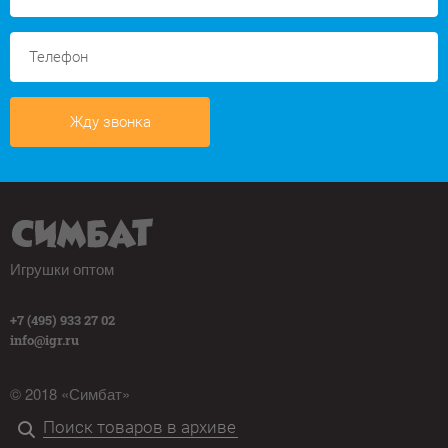
Жду звонка
Игрушки оптом
+7 (495) 933 27 02
info@igr.ru
© 2018 «Симбат»