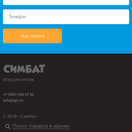
Жду звонка
Игрушки оптом
+7 (495) 933 27 02
info@igr.ru
© 2018 «Симбат»