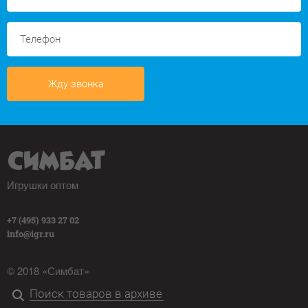
Жду звонка
Игрушки оптом
+7 (495) 933 27 02
info@igr.ru
© 2018 «Симбат»