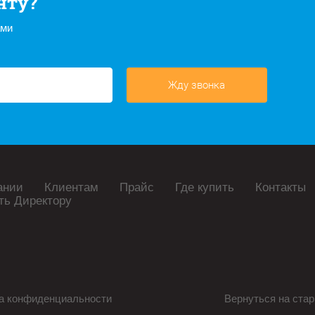
нту?
ами
Жду звонка
ании
Клиентам
Прайс
Где купить
Контакты
ть Директору
а конфиденциальности
Вернуться на стар