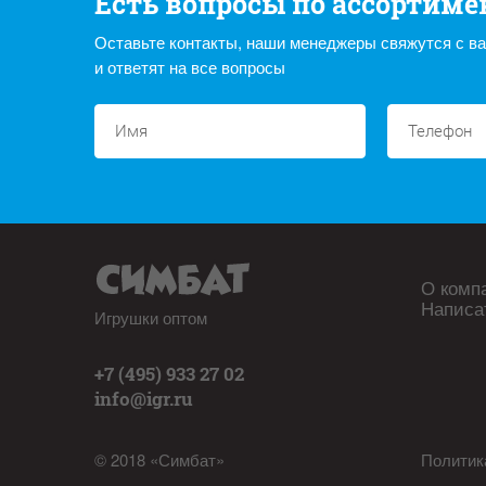
Есть вопросы по ассортиме
Оставьте контакты, наши менеджеры свяжутся с в
и ответят на все вопросы
О комп
Написа
Игрушки оптом
+7 (495) 933 27 02
info@igr.ru
© 2018 «Симбат»
Политик