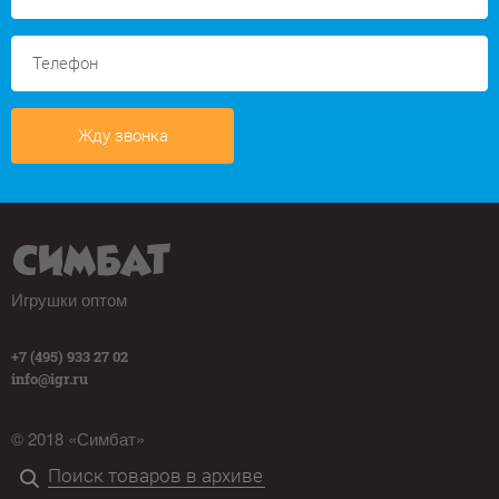
Жду звонка
Игрушки оптом
+7 (495) 933 27 02
info@igr.ru
© 2018 «Симбат»