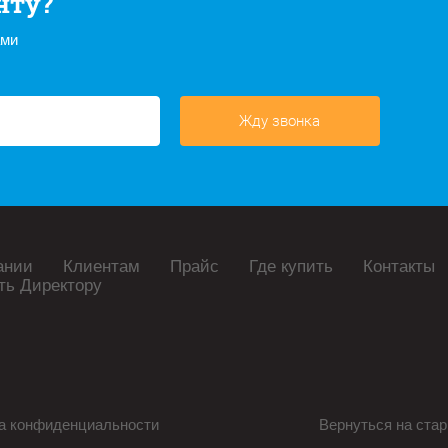
нту?
ами
Жду звонка
ании
Клиентам
Прайс
Где купить
Контакты
ть Директору
а конфиденциальности
Вернуться на стар