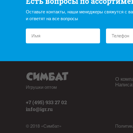
Есть вопросы по ассортиме
Оставьте контакты, наши менеджеры свяжутся с в
и ответят на все вопросы
О комп
Написа
Игрушки оптом
+7 (495) 933 27 02
info@igr.ru
© 2018 «Симбат»
Политик