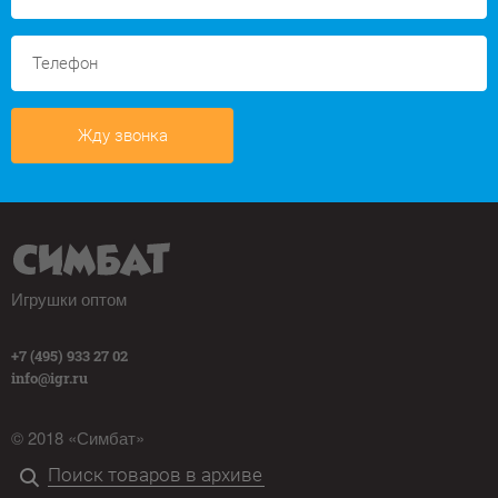
Жду звонка
Игрушки оптом
+7 (495) 933 27 02
info@igr.ru
© 2018 «Симбат»